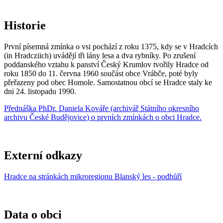
Historie
První písemná zmínka o vsi pochází z roku 1375, kdy se v Hradcích
(in Hradcziich) uvádějí tři lány lesa a dva rybníky. Po zrušení
poddanského vztahu k panství Český Krumlov tvořily Hradce od
roku 1850 do 11. června 1960 součást obce Vrábče, poté byly
přeřazeny pod obec Homole. Samostatnou obcí se Hradce staly ke
dni 24. listopadu 1990.
Přednáška
PhDr. Daniela Kovář
e (archivář
Státního okresního
archivu České Budějovice
) o prvních zmínkách o obci Hradce.
Externí odkazy
Hradce na stránkách mikroregionu Blanský les - podhůří
Data o obci