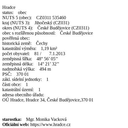
Hradce
status: obec
NUTS 5 (obec): CZ0311 535460
kraj (NUTS 3): Jihočeský (CZ031)
okres (NUTS 4): České Budějovice (CZ0311)
obec s rozšířenou působností: České Budějovice
pověřená obec:
historická země: Čechy
katastrální výměra: 1,19 km²
počet obyvatel: 81 / 7.1.2013
zeměpisná šířka: 48° 56’ 05’’
zeměpisná délka: 14° 21’ 32’’
nadmořská výška: 494 m
PSČ: 370 01
zákl. sídelní jednotky: 1
části obce: 1
katastrální území: 1
adresa obecního úřadu:
OÚ Hradce, Hradce 34, České Budějovice,370 01
starostka:
Mgr. Monika Vacková
Oficiální web:
https://www.hradce.cz