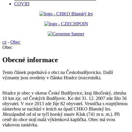
COVID
cz
-
Obec
Obec
Obecné informace
Tento článek pojednává o obci na Českobudějovicku. Další
významy jsou uvedeny v článku Hradce (rozcestník).
Hradce je obec v okrese České Budějovice, kraj Jihočeský, zhruba
10 km zjz. od Českých Budějovic. Ke dni 31. 12. 2007 zde žilo 56
obyvatel. V roce 2013 zde žije 82 obyvatel. Vesnička s rozptýlenou
zástavbou se nachází v lesích na úpatí CHKO Blanský les.
Jihozápadně od ní se tyčí horský masiv Kluk (741 m n. m.). Při
cestě do obce stojí malá výklenková kaplička. Obec má svou
vlakovou zastávku.