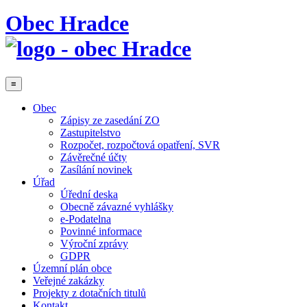
Obec Hradce
≡
Obec
Zápisy ze zasedání ZO
Zastupitelstvo
Rozpočet, rozpočtová opatření, SVR
Závěrečné účty
Zasílání novinek
Úřad
Úřední deska
Obecně závazné vyhlášky
e-Podatelna
Povinné informace
Výroční zprávy
GDPR
Územní plán obce
Veřejné zakázky
Projekty z dotačních titulů
Kontakt