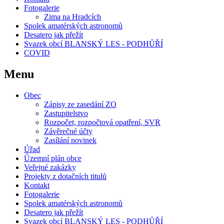
Fotogalerie
Zima na Hradcích
Spolek amatérských astronomů
Desatero jak přežít
Svazek obcí BLANSKÝ LES - PODHŮŘÍ
COVID
Menu
Obec
Zápisy ze zasedání ZO
Zastupitelstvo
Rozpočet, rozpočtová opatření, SVR
Závěrečné účty
Zasílání novinek
Úřad
Územní plán obce
Veřejné zakázky
Projekty z dotačních titulů
Kontakt
Fotogalerie
Spolek amatérských astronomů
Desatero jak přežít
Svazek obcí BLANSKÝ LES - PODHŮŘÍ