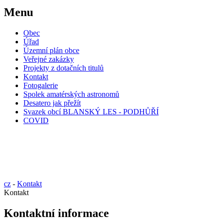
Menu
Obec
Úřad
Územní plán obce
Veřejné zakázky
Projekty z dotačních titulů
Kontakt
Fotogalerie
Spolek amatérských astronomů
Desatero jak přežít
Svazek obcí BLANSKÝ LES - PODHŮŘÍ
COVID
cz
-
Kontakt
Kontakt
Kontaktní informace