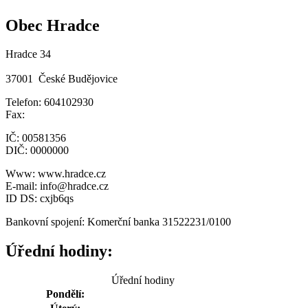
Obec Hradce
Hradce 34
37001 České Budějovice
Telefon: 604102930
Fax:
IČ: 00581356
DIČ: 0000000
Www: www.hradce.cz
E-mail: info@hradce.cz
ID DS: cxjb6qs
Bankovní spojení: Komerční banka 31522231/0100
Úřední hodiny:
Úřední hodiny
Pondělí: