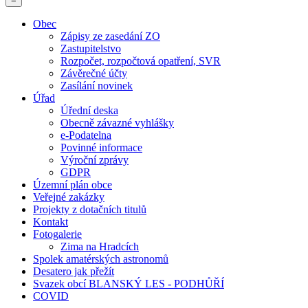
Obec
Zápisy ze zasedání ZO
Zastupitelstvo
Rozpočet, rozpočtová opatření, SVR
Závěrečné účty
Zasílání novinek
Úřad
Úřední deska
Obecně závazné vyhlášky
e-Podatelna
Povinné informace
Výroční zprávy
GDPR
Územní plán obce
Veřejné zakázky
Projekty z dotačních titulů
Kontakt
Fotogalerie
Zima na Hradcích
Spolek amatérských astronomů
Desatero jak přežít
Svazek obcí BLANSKÝ LES - PODHŮŘÍ
COVID