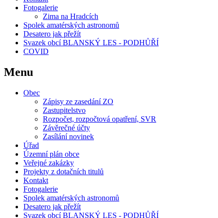
Fotogalerie
Zima na Hradcích
Spolek amatérských astronomů
Desatero jak přežít
Svazek obcí BLANSKÝ LES - PODHŮŘÍ
COVID
Menu
Obec
Zápisy ze zasedání ZO
Zastupitelstvo
Rozpočet, rozpočtová opatření, SVR
Závěrečné účty
Zasílání novinek
Úřad
Územní plán obce
Veřejné zakázky
Projekty z dotačních titulů
Kontakt
Fotogalerie
Spolek amatérských astronomů
Desatero jak přežít
Svazek obcí BLANSKÝ LES - PODHŮŘÍ