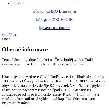
COVID
cz
-
Obec
Obec
Obecné informace
Tento článek pojednává o obci na Českobudějovicku. Další
významy jsou uvedeny v článku Hradce (rozcestník).
Hradce je obec v okrese České Budějovice, kraj Jihočeský, zhruba
10 km zjz. od Českých Budějovic. Ke dni 31. 12. 2007 zde žilo 56
obyvatel. V roce 2013 zde žije 82 obyvatel. Vesnička s rozptýlenou
zástavbou se nachází v lesích na úpatí CHKO Blanský les.
Jihozápadně od ní se tyčí horský masiv Kluk (741 m n. m.). Při
cestě do obce stojí malá výklenková kaplička. Obec má svou
vlakovou zastávku.