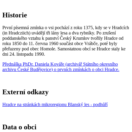
Historie
První písemná zmínka o vsi pochází z roku 1375, kdy se v Hradcích
(in Hradcziich) uvádějí tři lány lesa a dva rybníky. Po zrušení
poddanského vztahu k panství Český Krumlov tvořily Hradce od
roku 1850 do 11. června 1960 součást obce Vrábče, poté byly
přeřazeny pod obec Homole. Samostatnou obcí se Hradce staly ke
dni 24. listopadu 1990.
Přednáška
PhDr. Daniela Kovář
e (archivář
Státního okresního
archivu České Budějovice
) o prvních zmínkách o obci Hradce.
Externí odkazy
Hradce na stránkách mikroregionu Blanský les - podhůří
Data o obci