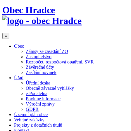
Obec Hradce
≡
Obec
Zápisy ze zasedání ZO
Zastupitelstvo
Rozpočet, rozpočtová opatření, SVR
Závěrečné účty
Zasílání novinek
Úřad
Úřední deska
Obecně závazné vyhlášky
e-Podatelna
Povinné informace
Výroční zprávy
GDPR
Územní plán obce
Veřejné zakázky
Projekty z dotačních titulů
Kontakt