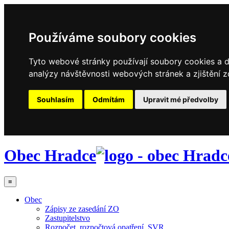
Používáme soubory cookies
Tyto webové stránky používají soubory cookies a da
analýzy návštěvnosti webových stránek a zjištění z
Souhlasím
Odmítám
Upravit mé předvolby
Obec Hradce
≡
Obec
Zápisy ze zasedání ZO
Zastupitelstvo
Rozpočet, rozpočtová opatření, SVR