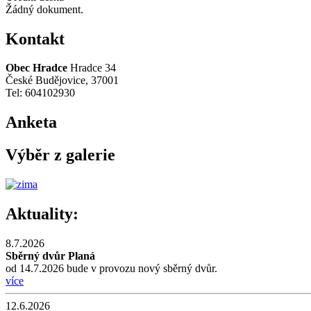
Žádný dokument.
Kontakt
Obec Hradce
Hradce 34
České Budějovice, 37001
Tel: 604102930
Anketa
Výběr z galerie
Aktuality:
8.7.2026
Sběrný dvůr Planá
od 14.7.2026 bude v provozu nový sběrný dvůr.
více
12.6.2026