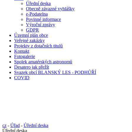
Úřední deska
Obecně závazné vyhlášky
e-Podatelna
Povinné informace
Výroční zprávy
GDPR
Územní plán obce
Veřejné zakázky
Projekty z dotačních titulů
Kontakt
Fotogalerie
Spolek amatérských astronomů
Desatero jak přežít
Svazek obcí BLANSKÝ LES - PODHŮŘÍ
COVID
cz
-
Úřad
-
Úřední deska
Úřední deska