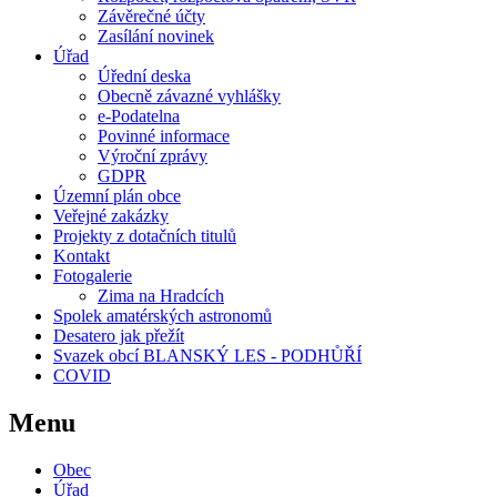
Závěrečné účty
Zasílání novinek
Úřad
Úřední deska
Obecně závazné vyhlášky
e-Podatelna
Povinné informace
Výroční zprávy
GDPR
Územní plán obce
Veřejné zakázky
Projekty z dotačních titulů
Kontakt
Fotogalerie
Zima na Hradcích
Spolek amatérských astronomů
Desatero jak přežít
Svazek obcí BLANSKÝ LES - PODHŮŘÍ
COVID
Menu
Obec
Úřad