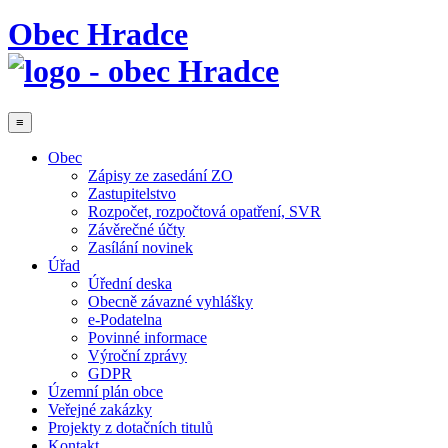
Obec Hradce
≡
Obec
Zápisy ze zasedání ZO
Zastupitelstvo
Rozpočet, rozpočtová opatření, SVR
Závěrečné účty
Zasílání novinek
Úřad
Úřední deska
Obecně závazné vyhlášky
e-Podatelna
Povinné informace
Výroční zprávy
GDPR
Územní plán obce
Veřejné zakázky
Projekty z dotačních titulů
Kontakt