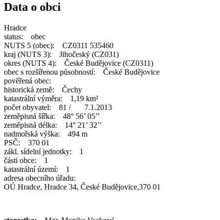
Data o obci
Hradce
status: obec
NUTS 5 (obec): CZ0311 535460
kraj (NUTS 3): Jihočeský (CZ031)
okres (NUTS 4): České Budějovice (CZ0311)
obec s rozšířenou působností: České Budějovice
pověřená obec:
historická země: Čechy
katastrální výměra: 1,19 km²
počet obyvatel: 81 / 7.1.2013
zeměpisná šířka: 48° 56’ 05’’
zeměpisná délka: 14° 21’ 32’’
nadmořská výška: 494 m
PSČ: 370 01
zákl. sídelní jednotky: 1
části obce: 1
katastrální území: 1
adresa obecního úřadu:
OÚ Hradce, Hradce 34, České Budějovice,370 01