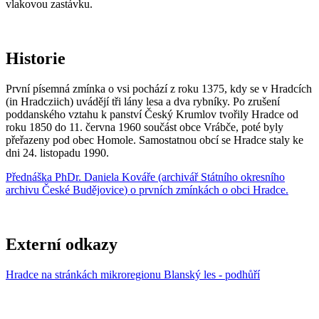
vlakovou zastávku.
Historie
První písemná zmínka o vsi pochází z roku 1375, kdy se v Hradcích
(in Hradcziich) uvádějí tři lány lesa a dva rybníky. Po zrušení
poddanského vztahu k panství Český Krumlov tvořily Hradce od
roku 1850 do 11. června 1960 součást obce Vrábče, poté byly
přeřazeny pod obec Homole. Samostatnou obcí se Hradce staly ke
dni 24. listopadu 1990.
Přednáška
PhDr. Daniela Kovář
e (archivář
Státního okresního
archivu České Budějovice
) o prvních zmínkách o obci Hradce.
Externí odkazy
Hradce na stránkách mikroregionu Blanský les - podhůří