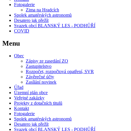
Fotogalerie
Zima na Hradcích
Spolek amatérských astronomů
Desatero jak přežít
Svazek obcí BLANSKÝ LES - PODHŮŘÍ
COVID
Menu
Obec
Zápisy ze zasedání ZO
Zastupitelstvo
Rozpočet, rozpočtová opatření, SVR
Závěrečné účty
Zasílání novinek
Úřad
Územní plán obce
Veřejné zakázky
Projekty z dotačních titulů
Kontakt
Fotogalerie
Spolek amatérských astronomů
Desatero jak přežít
Svazek obcí BLANSKÝ LES - PODHŮŘÍ