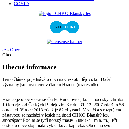
COVID
cz
-
Obec
Obec
Obecné informace
Tento článek pojednává o obci na Českobudějovicku. Další
významy jsou uvedeny v článku Hradce (rozcestník).
Hradce je obec v okrese České Budějovice, kraj Jihočeský, zhruba
10 km zjz. od Českých Budějovic. Ke dni 31. 12. 2007 zde žilo 56
obyvatel. V roce 2013 zde žije 82 obyvatel. Vesnička s rozptýlenou
zástavbou se nachází v lesích na úpatí CHKO Blanský les.
Jihozápadně od ní se tyčí horský masiv Kluk (741 m n. m.). Při
cestě do obce stojí malá výklenková kaplička. Obec má svou