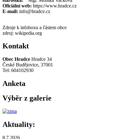
starostka:
Mgr. Monika Vacková
Oficiální web:
https://www.hradce.cz
E-mail:
info@hradce.cz
Zdroje k infoboxu a částem obce
zdroj: wikipedia.org
Kontakt
Obec Hradce
Hradce 34
České Budějovice, 37001
Tel: 604102930
Anketa
Výběr z galerie
Aktuality:
8.7.2026