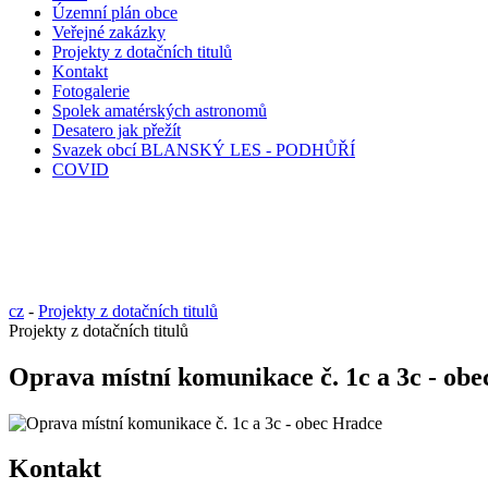
Územní plán obce
Veřejné zakázky
Projekty z dotačních titulů
Kontakt
Fotogalerie
Spolek amatérských astronomů
Desatero jak přežít
Svazek obcí BLANSKÝ LES - PODHŮŘÍ
COVID
cz
-
Projekty z dotačních titulů
Projekty z dotačních titulů
Oprava místní komunikace č. 1c a 3c - ob
Kontakt