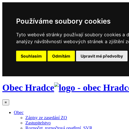
Používáme soubory cookies
Tyto webové stránky používají soubory cookies a da
analýzy návštěvnosti webových stránek a zjištění z
Souhlasím
Odmítám
Upravit mé předvolby
Obec Hradce
≡
Obec
Zápisy ze zasedání ZO
Zastupitelstvo
Rozpočet, rozpočtová opatření, SVR