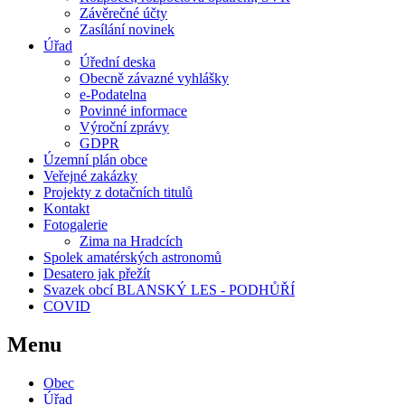
Závěrečné účty
Zasílání novinek
Úřad
Úřední deska
Obecně závazné vyhlášky
e-Podatelna
Povinné informace
Výroční zprávy
GDPR
Územní plán obce
Veřejné zakázky
Projekty z dotačních titulů
Kontakt
Fotogalerie
Zima na Hradcích
Spolek amatérských astronomů
Desatero jak přežít
Svazek obcí BLANSKÝ LES - PODHŮŘÍ
COVID
Menu
Obec
Úřad