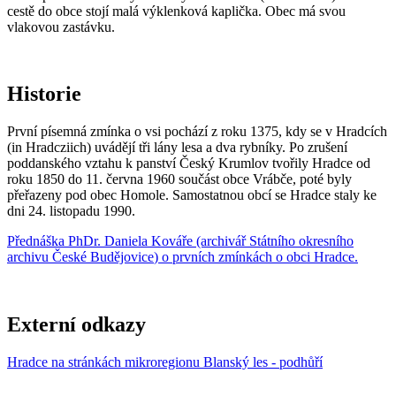
cestě do obce stojí malá výklenková kaplička. Obec má svou
vlakovou zastávku.
Historie
První písemná zmínka o vsi pochází z roku 1375, kdy se v Hradcích
(in Hradcziich) uvádějí tři lány lesa a dva rybníky. Po zrušení
poddanského vztahu k panství Český Krumlov tvořily Hradce od
roku 1850 do 11. června 1960 součást obce Vrábče, poté byly
přeřazeny pod obec Homole. Samostatnou obcí se Hradce staly ke
dni 24. listopadu 1990.
Přednáška
PhDr. Daniela Kovář
e (archivář
Státního okresního
archivu České Budějovice
) o prvních zmínkách o obci Hradce.
Externí odkazy
Hradce na stránkách mikroregionu Blanský les - podhůří