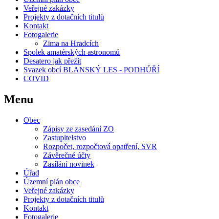
Veřejné zakázky
Projekty z dotačních titulů
Kontakt
Fotogalerie
Zima na Hradcích
Spolek amatérských astronomů
Desatero jak přežít
Svazek obcí BLANSKÝ LES - PODHŮŘÍ
COVID
Menu
Obec
Zápisy ze zasedání ZO
Zastupitelstvo
Rozpočet, rozpočtová opatření, SVR
Závěrečné účty
Zasílání novinek
Úřad
Územní plán obce
Veřejné zakázky
Projekty z dotačních titulů
Kontakt
Fotogalerie