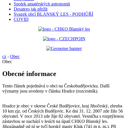
Spolek amatérských astronomů
Desatero jak přežít
Svazek obcí BLANSKÝ LES - PODHŮŘÍ
COVID
cz
-
Obec
Obec
Obecné informace
Tento článek pojednává o obci na Českobudějovicku. Další
významy jsou uvedeny v článku Hradce (rozcestník).
Hradce je obec v okrese České Budějovice, kraj Jihočeský, zhruba
10 km zjz. od Českých Budějovic. Ke dni 31. 12. 2007 zde žilo 56
obyvatel. V roce 2013 zde žije 82 obyvatel. Vesnička s rozptýlenou
zástavbou se nachází v lesích na úpatí CHKO Blanský les.
Jihozápadně od ní se tyčí horský masiv Kluk (741 m n. m.). Při