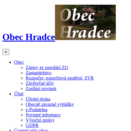
Obec Hradce
≡
Obec
Zápisy ze zasedání ZO
Zastupitelstvo
Rozpočet, rozpočtová opatření, SVR
Závěrečné účty
Zasílání novinek
Úřad
Úřední deska
Obecně závazné vyhlášky
e-Podatelna
Povinné informace
Výroční zprávy
GDPR
Územní plán obce