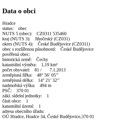
Data o obci
Hradce
status: obec
NUTS 5 (obec): CZ0311 535460
kraj (NUTS 3): Jihočeský (CZ031)
okres (NUTS 4): České Budějovice (CZ0311)
obec s rozšířenou působností: České Budějovice
pověřená obec:
historická země: Čechy
katastrální výměra: 1,19 km²
počet obyvatel: 81 / 7.1.2013
zeměpisná šířka: 48° 56’ 05’’
zeměpisná délka: 14° 21’ 32’’
nadmořská výška: 494 m
PSČ: 370 01
zákl. sídelní jednotky: 1
části obce: 1
katastrální území: 1
adresa obecního úřadu:
OÚ Hradce, Hradce 34, České Budějovice,370 01