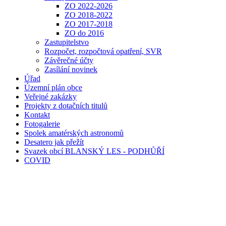
ZO 2022-2026
ZO 2018-2022
ZO 2017-2018
ZO do 2016
Zastupitelstvo
Rozpočet, rozpočtová opatření, SVR
Závěrečné účty
Zasílání novinek
Úřad
Územní plán obce
Veřejné zakázky
Projekty z dotačních titulů
Kontakt
Fotogalerie
Spolek amatérských astronomů
Desatero jak přežít
Svazek obcí BLANSKÝ LES - PODHŮŘÍ
COVID