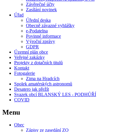
Závěrečné účty
Zasílání novinek
Úřad
Úřední deska
Obecně závazné vyhlášky
e-Podatelna
Povinné informace
Výroční zprávy
GDPR
Územní plán obce
Veřejné zakázky
Projekty z dotačních titulů
Kontakt
Fotogalerie
Zima na Hradcích
Spolek amatérských astronomů
Desatero jak přežít
Svazek obcí BLANSKÝ LES - PODHŮŘÍ
COVID
Menu
Obec
Zápisy ze zasedání ZO