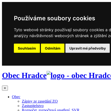
Používáme soubory cookies
Tyto webové stránky používají soubory cookies a da
analýzy návštěvnosti webových stránek a zjištění z
Souhlasím
Odmítám
Upravit mé předvolby
Obec Hradce
≡
Obec
Zápisy ze zasedání ZO
Zastupitelstvo
Rozpočet, rozpočtová opatření, SVR