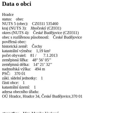
Data o obci
Hradce
status: obec
NUTS 5 (obec): CZ0311 535460
kraj (NUTS 3): Jihočeský (CZ031)
okres (NUTS 4): České Budějovice (CZ0311)
obec s rozšířenou působností: České Budějovice
pověřená obec:
historická země: Čechy
katastrální výměra: 1,19 km²
počet obyvatel: 81 / 7.1.2013
zeměpisná šířka: 48° 56’ 05’’
zeměpisná délka: 14° 21’ 32’’
nadmořská výška: 494 m
PSČ: 370 01
zákl. sídelní jednotky: 1
části obce: 1
katastrální území: 1
adresa obecního úřadu:
OÚ Hradce, Hradce 34, České Budějovice,370 01