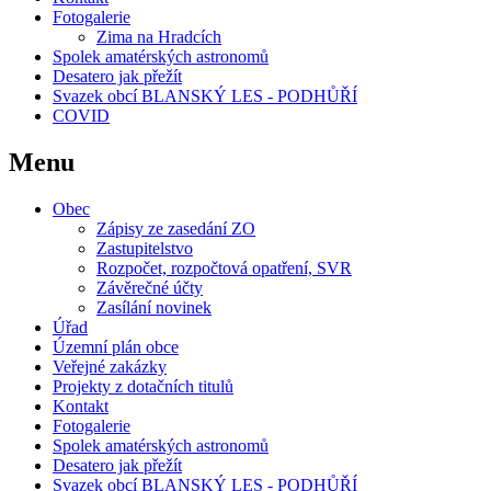
Fotogalerie
Zima na Hradcích
Spolek amatérských astronomů
Desatero jak přežít
Svazek obcí BLANSKÝ LES - PODHŮŘÍ
COVID
Menu
Obec
Zápisy ze zasedání ZO
Zastupitelstvo
Rozpočet, rozpočtová opatření, SVR
Závěrečné účty
Zasílání novinek
Úřad
Územní plán obce
Veřejné zakázky
Projekty z dotačních titulů
Kontakt
Fotogalerie
Spolek amatérských astronomů
Desatero jak přežít
Svazek obcí BLANSKÝ LES - PODHŮŘÍ