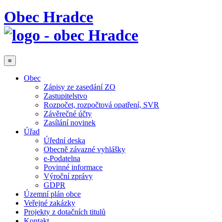
Obec Hradce
≡
Obec
Zápisy ze zasedání ZO
Zastupitelstvo
Rozpočet, rozpočtová opatření, SVR
Závěrečné účty
Zasílání novinek
Úřad
Úřední deska
Obecně závazné vyhlášky
e-Podatelna
Povinné informace
Výroční zprávy
GDPR
Územní plán obce
Veřejné zakázky
Projekty z dotačních titulů
Kontakt