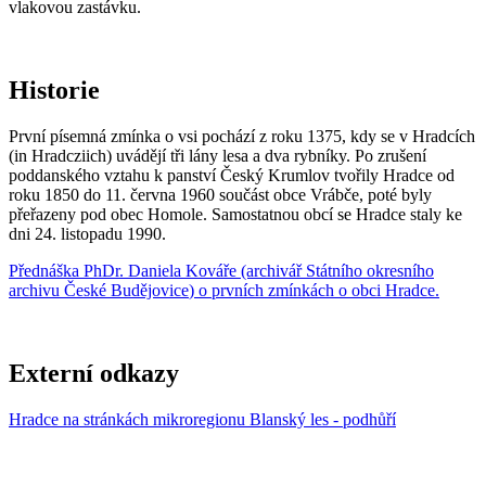
vlakovou zastávku.
Historie
První písemná zmínka o vsi pochází z roku 1375, kdy se v Hradcích
(in Hradcziich) uvádějí tři lány lesa a dva rybníky. Po zrušení
poddanského vztahu k panství Český Krumlov tvořily Hradce od
roku 1850 do 11. června 1960 součást obce Vrábče, poté byly
přeřazeny pod obec Homole. Samostatnou obcí se Hradce staly ke
dni 24. listopadu 1990.
Přednáška
PhDr. Daniela Kovář
e (archivář
Státního okresního
archivu České Budějovice
) o prvních zmínkách o obci Hradce.
Externí odkazy
Hradce na stránkách mikroregionu Blanský les - podhůří