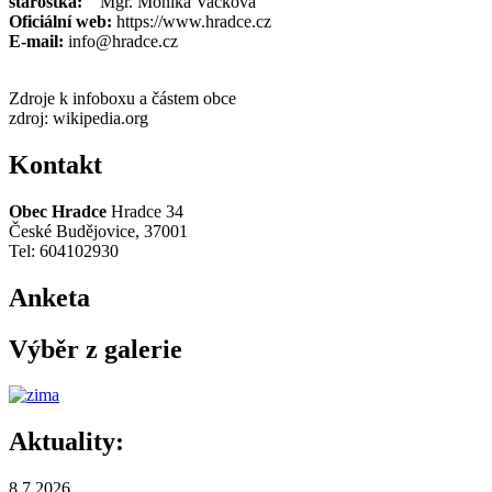
starostka:
Mgr. Monika Vacková
Oficiální web:
https://www.hradce.cz
E-mail:
info@hradce.cz
Zdroje k infoboxu a částem obce
zdroj: wikipedia.org
Kontakt
Obec Hradce
Hradce 34
České Budějovice, 37001
Tel: 604102930
Anketa
Výběr z galerie
Aktuality:
8.7.2026