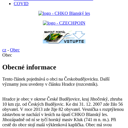
COVID
cz
-
Obec
Obec
Obecné informace
Tento článek pojednává o obci na Českobudějovicku. Další
významy jsou uvedeny v článku Hradce (rozcestník).
Hradce je obec v okrese České Budějovice, kraj Jihočeský, zhruba
10 km zjz. od Českých Budějovic. Ke dni 31. 12. 2007 zde žilo 56
obyvatel. V roce 2013 zde žije 82 obyvatel. Vesnička s rozptýlenou
zástavbou se nachází v lesích na úpatí CHKO Blanský les.
Jihozápadně od ní se tyčí horský masiv Kluk (741 m n. m.). Při
cestě do obce stojí malá výklenková kaplička. Obec má svou