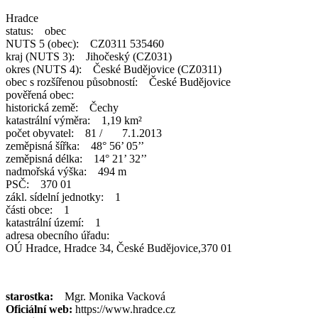
Hradce
status: obec
NUTS 5 (obec): CZ0311 535460
kraj (NUTS 3): Jihočeský (CZ031)
okres (NUTS 4): České Budějovice (CZ0311)
obec s rozšířenou působností: České Budějovice
pověřená obec:
historická země: Čechy
katastrální výměra: 1,19 km²
počet obyvatel: 81 / 7.1.2013
zeměpisná šířka: 48° 56’ 05’’
zeměpisná délka: 14° 21’ 32’’
nadmořská výška: 494 m
PSČ: 370 01
zákl. sídelní jednotky: 1
části obce: 1
katastrální území: 1
adresa obecního úřadu:
OÚ Hradce, Hradce 34, České Budějovice,370 01
starostka:
Mgr. Monika Vacková
Oficiální web:
https://www.hradce.cz