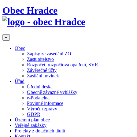
Obec Hradce
≡
Obec
Zápisy ze zasedání ZO
Zastupitelstvo
Rozpočet, rozpočtová opatření, SVR
Závěrečné účty
Zasílání novinek
Úřad
Úřední deska
Obecně závazné vyhlášky
e-Podatelna
Povinné informace
Výroční zprávy
GDPR
Územní plán obce
Veřejné zakázky
Projekty z dotačních titulů
Kontakt