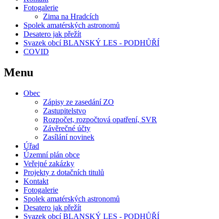
Fotogalerie
Zima na Hradcích
Spolek amatérských astronomů
Desatero jak přežít
Svazek obcí BLANSKÝ LES - PODHŮŘÍ
COVID
Menu
Obec
Zápisy ze zasedání ZO
Zastupitelstvo
Rozpočet, rozpočtová opatření, SVR
Závěrečné účty
Zasílání novinek
Úřad
Územní plán obce
Veřejné zakázky
Projekty z dotačních titulů
Kontakt
Fotogalerie
Spolek amatérských astronomů
Desatero jak přežít
Svazek obcí BLANSKÝ LES - PODHŮŘÍ