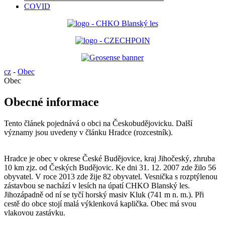
COVID
cz
-
Obec
Obec
Obecné informace
Tento článek pojednává o obci na Českobudějovicku. Další
významy jsou uvedeny v článku Hradce (rozcestník).
Hradce je obec v okrese České Budějovice, kraj Jihočeský, zhruba
10 km zjz. od Českých Budějovic. Ke dni 31. 12. 2007 zde žilo 56
obyvatel. V roce 2013 zde žije 82 obyvatel. Vesnička s rozptýlenou
zástavbou se nachází v lesích na úpatí CHKO Blanský les.
Jihozápadně od ní se tyčí horský masiv Kluk (741 m n. m.). Při
cestě do obce stojí malá výklenková kaplička. Obec má svou
vlakovou zastávku.