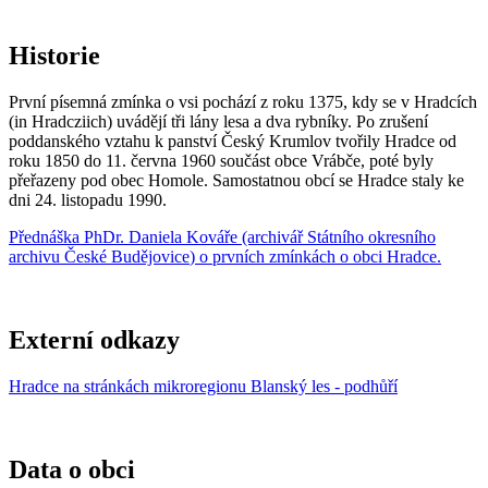
Historie
První písemná zmínka o vsi pochází z roku 1375, kdy se v Hradcích
(in Hradcziich) uvádějí tři lány lesa a dva rybníky. Po zrušení
poddanského vztahu k panství Český Krumlov tvořily Hradce od
roku 1850 do 11. června 1960 součást obce Vrábče, poté byly
přeřazeny pod obec Homole. Samostatnou obcí se Hradce staly ke
dni 24. listopadu 1990.
Přednáška
PhDr. Daniela Kovář
e (archivář
Státního okresního
archivu České Budějovice
) o prvních zmínkách o obci Hradce.
Externí odkazy
Hradce na stránkách mikroregionu Blanský les - podhůří
Data o obci