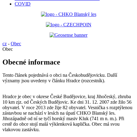
COVID
cz
-
Obec
Obec
Obecné informace
Tento článek pojednává o obci na Českobudějovicku. Další
významy jsou uvedeny v článku Hradce (rozcestník).
Hradce je obec v okrese České Budějovice, kraj Jihočeský, zhruba
10 km zjz. od Českých Budějovic. Ke dni 31. 12. 2007 zde žilo 56
obyvatel. V roce 2013 zde žije 82 obyvatel. Vesnička s rozptýlenou
zástavbou se nachází v lesích na úpatí CHKO Blanský les.
Jihozápadně od ní se tyčí horský masiv Kluk (741 m n. m.). Při
cestě do obce stojí malá výklenková kaplička. Obec má svou
vlakovou zastávku.