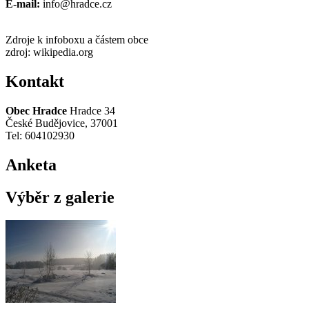
E-mail:
info@hradce.cz
Zdroje k infoboxu a částem obce
zdroj: wikipedia.org
Kontakt
Obec Hradce
Hradce 34
České Budějovice, 37001
Tel: 604102930
Anketa
Výběr z galerie