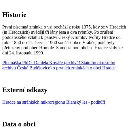
Historie
První písemná zmínka o vsi pochází z roku 1375, kdy se v Hradcích
(in Hradcziich) uvádějí tři lány lesa a dva rybníky. Po zrušení
poddanského vztahu k panství Český Krumlov tvořily Hradce od
roku 1850 do 11. června 1960 součást obce Vrábče, poté byly
přeřazeny pod obec Homole. Samostatnou obcí se Hradce staly ke
dni 24. listopadu 1990.
Přednáška
PhDr. Daniela Kovář
e (archivář
Státního okresního
archivu České Budějovice
) o prvních zmínkách o obci Hradce.
Externí odkazy
Hradce na stránkách mikroregionu Blanský les - podhůří
Data o obci