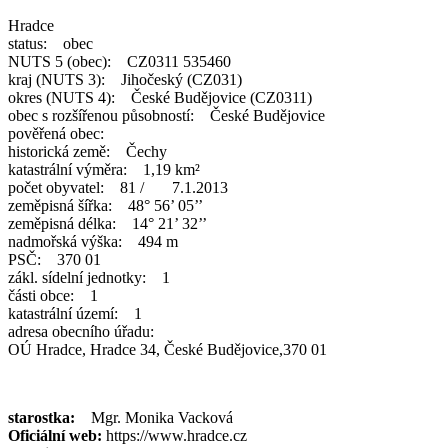
Hradce
status: obec
NUTS 5 (obec): CZ0311 535460
kraj (NUTS 3): Jihočeský (CZ031)
okres (NUTS 4): České Budějovice (CZ0311)
obec s rozšířenou působností: České Budějovice
pověřená obec:
historická země: Čechy
katastrální výměra: 1,19 km²
počet obyvatel: 81 / 7.1.2013
zeměpisná šířka: 48° 56’ 05’’
zeměpisná délka: 14° 21’ 32’’
nadmořská výška: 494 m
PSČ: 370 01
zákl. sídelní jednotky: 1
části obce: 1
katastrální území: 1
adresa obecního úřadu:
OÚ Hradce, Hradce 34, České Budějovice,370 01
starostka:
Mgr. Monika Vacková
Oficiální web:
https://www.hradce.cz