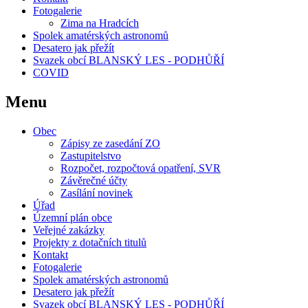
Fotogalerie
Zima na Hradcích
Spolek amatérských astronomů
Desatero jak přežít
Svazek obcí BLANSKÝ LES - PODHŮŘÍ
COVID
Menu
Obec
Zápisy ze zasedání ZO
Zastupitelstvo
Rozpočet, rozpočtová opatření, SVR
Závěrečné účty
Zasílání novinek
Úřad
Územní plán obce
Veřejné zakázky
Projekty z dotačních titulů
Kontakt
Fotogalerie
Spolek amatérských astronomů
Desatero jak přežít
Svazek obcí BLANSKÝ LES - PODHŮŘÍ