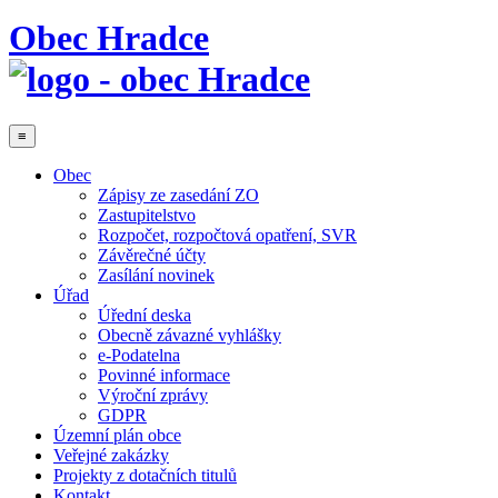
Obec Hradce
≡
Obec
Zápisy ze zasedání ZO
Zastupitelstvo
Rozpočet, rozpočtová opatření, SVR
Závěrečné účty
Zasílání novinek
Úřad
Úřední deska
Obecně závazné vyhlášky
e-Podatelna
Povinné informace
Výroční zprávy
GDPR
Územní plán obce
Veřejné zakázky
Projekty z dotačních titulů
Kontakt