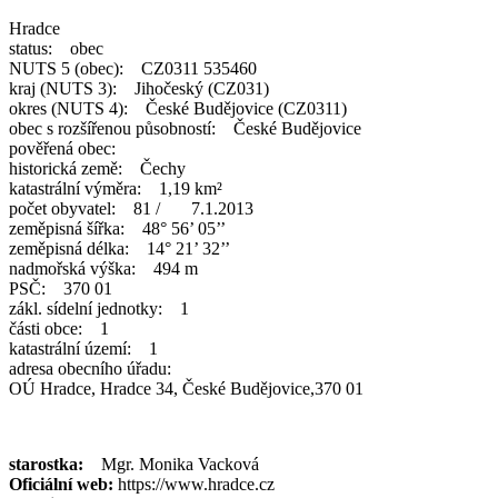
Hradce
status: obec
NUTS 5 (obec): CZ0311 535460
kraj (NUTS 3): Jihočeský (CZ031)
okres (NUTS 4): České Budějovice (CZ0311)
obec s rozšířenou působností: České Budějovice
pověřená obec:
historická země: Čechy
katastrální výměra: 1,19 km²
počet obyvatel: 81 / 7.1.2013
zeměpisná šířka: 48° 56’ 05’’
zeměpisná délka: 14° 21’ 32’’
nadmořská výška: 494 m
PSČ: 370 01
zákl. sídelní jednotky: 1
části obce: 1
katastrální území: 1
adresa obecního úřadu:
OÚ Hradce, Hradce 34, České Budějovice,370 01
starostka:
Mgr. Monika Vacková
Oficiální web:
https://www.hradce.cz