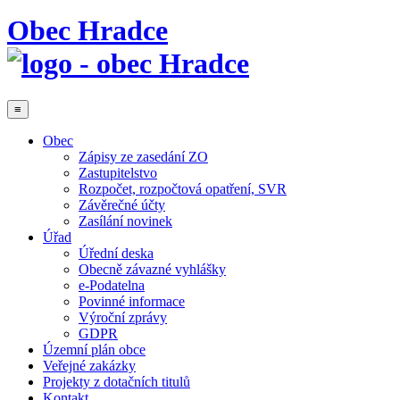
Obec Hradce
≡
Obec
Zápisy ze zasedání ZO
Zastupitelstvo
Rozpočet, rozpočtová opatření, SVR
Závěrečné účty
Zasílání novinek
Úřad
Úřední deska
Obecně závazné vyhlášky
e-Podatelna
Povinné informace
Výroční zprávy
GDPR
Územní plán obce
Veřejné zakázky
Projekty z dotačních titulů
Kontakt