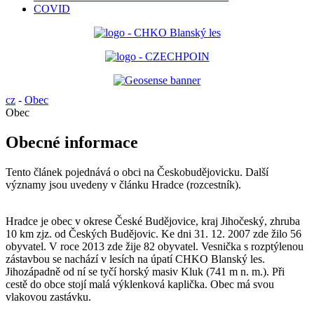
COVID
cz
-
Obec
Obec
Obecné informace
Tento článek pojednává o obci na Českobudějovicku. Další
významy jsou uvedeny v článku Hradce (rozcestník).
Hradce je obec v okrese České Budějovice, kraj Jihočeský, zhruba
10 km zjz. od Českých Budějovic. Ke dni 31. 12. 2007 zde žilo 56
obyvatel. V roce 2013 zde žije 82 obyvatel. Vesnička s rozptýlenou
zástavbou se nachází v lesích na úpatí CHKO Blanský les.
Jihozápadně od ní se tyčí horský masiv Kluk (741 m n. m.). Při
cestě do obce stojí malá výklenková kaplička. Obec má svou
vlakovou zastávku.