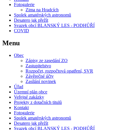
Fotogalerie
Zima na Hradcích
Spolek amatérských astronomů
Desatero jak přežít
Svazek obcí BLANSKÝ LES - PODHŮŘÍ
COVID
Menu
Obec
Zápisy ze zasedání ZO
Zastupitelstvo
Rozpočet, rozpočtová opatření, SVR
Závěrečné účty
Zasílání novinek
Úřad
Územní plán obce
Veřejné zakázky
Projekty z dotačních titulů
Kontakt
Fotogalerie
Spolek amatérských astronomů
Desatero jak přežít
Svazek obcí BLANSKÝ LES - PODHŮŘÍ