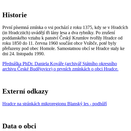
Historie
První písemná zmínka o vsi pochází z roku 1375, kdy se v Hradcích
(in Hradcziich) uvádějí tři lány lesa a dva rybníky. Po zrušení
poddanského vztahu k panství Český Krumlov tvořily Hradce od
roku 1850 do 11. června 1960 součást obce Vrábče, poté byly
přeřazeny pod obec Homole. Samostatnou obcí se Hradce staly ke
dni 24. listopadu 1990.
Přednáška
PhDr. Daniela Kovář
e (archivář
Státního okresního
archivu České Budějovice
) o prvních zmínkách o obci Hradce.
Externí odkazy
Hradce na stránkách mikroregionu Blanský les - podhůří
Data o obci