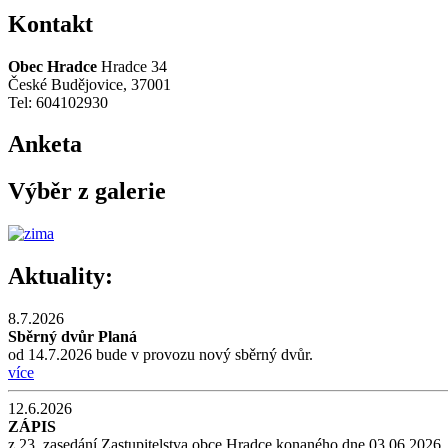
Kontakt
Obec Hradce
Hradce 34
České Budějovice, 37001
Tel: 604102930
Anketa
Výběr z galerie
Aktuality:
8.7.2026
Sběrný dvůr Planá
od 14.7.2026 bude v provozu nový sběrný dvůr.
více
12.6.2026
ZÁPIS
z 23. zasedání Zastupitelstva obce Hradce konaného dne 03.06.2026