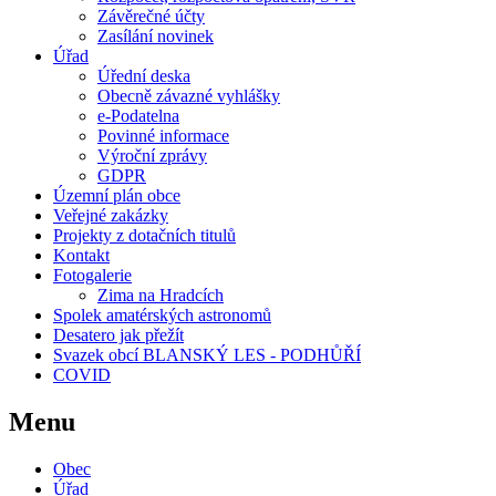
Závěrečné účty
Zasílání novinek
Úřad
Úřední deska
Obecně závazné vyhlášky
e-Podatelna
Povinné informace
Výroční zprávy
GDPR
Územní plán obce
Veřejné zakázky
Projekty z dotačních titulů
Kontakt
Fotogalerie
Zima na Hradcích
Spolek amatérských astronomů
Desatero jak přežít
Svazek obcí BLANSKÝ LES - PODHŮŘÍ
COVID
Menu
Obec
Úřad