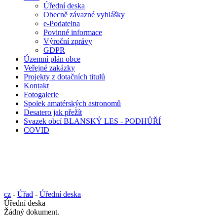
Úřední deska
Obecně závazné vyhlášky
e-Podatelna
Povinné informace
Výroční zprávy
GDPR
Územní plán obce
Veřejné zakázky
Projekty z dotačních titulů
Kontakt
Fotogalerie
Spolek amatérských astronomů
Desatero jak přežít
Svazek obcí BLANSKÝ LES - PODHŮŘÍ
COVID
cz
-
Úřad
-
Úřední deska
Úřední deska
Žádný dokument.