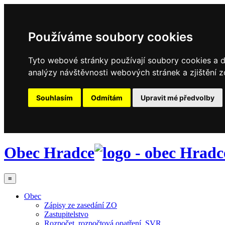
Používáme soubory cookies
Tyto webové stránky používají soubory cookies a da
analýzy návštěvnosti webových stránek a zjištění z
Souhlasím
Odmítám
Upravit mé předvolby
Obec Hradce
≡
Obec
Zápisy ze zasedání ZO
Zastupitelstvo
Rozpočet, rozpočtová opatření, SVR