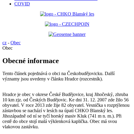
COVID
cz
-
Obec
Obec
Obecné informace
Tento článek pojednává o obci na Českobudějovicku. Další
významy jsou uvedeny v článku Hradce (rozcestník).
Hradce je obec v okrese České Budějovice, kraj Jihočeský, zhruba
10 km zjz. od Českých Budějovic. Ke dni 31. 12. 2007 zde žilo 56
obyvatel. V roce 2013 zde žije 82 obyvatel. Vesnička s rozptýlenou
zástavbou se nachází v lesích na úpatí CHKO Blanský les.
Jihozápadně od ní se tyčí horský masiv Kluk (741 m n. m.). Při
cestě do obce stojí malá výklenková kaplička. Obec má svou
vlakovou zastávku.