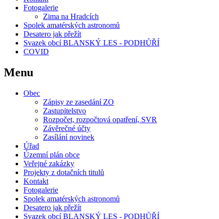
Fotogalerie
Zima na Hradcích
Spolek amatérských astronomů
Desatero jak přežít
Svazek obcí BLANSKÝ LES - PODHŮŘÍ
COVID
Menu
Obec
Zápisy ze zasedání ZO
Zastupitelstvo
Rozpočet, rozpočtová opatření, SVR
Závěrečné účty
Zasílání novinek
Úřad
Územní plán obce
Veřejné zakázky
Projekty z dotačních titulů
Kontakt
Fotogalerie
Spolek amatérských astronomů
Desatero jak přežít
Svazek obcí BLANSKÝ LES - PODHŮŘÍ