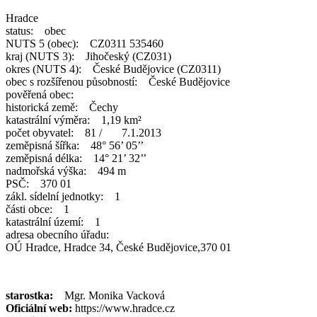
Hradce
status: obec
NUTS 5 (obec): CZ0311 535460
kraj (NUTS 3): Jihočeský (CZ031)
okres (NUTS 4): České Budějovice (CZ0311)
obec s rozšířenou působností: České Budějovice
pověřená obec:
historická země: Čechy
katastrální výměra: 1,19 km²
počet obyvatel: 81 / 7.1.2013
zeměpisná šířka: 48° 56’ 05’’
zeměpisná délka: 14° 21’ 32’’
nadmořská výška: 494 m
PSČ: 370 01
zákl. sídelní jednotky: 1
části obce: 1
katastrální území: 1
adresa obecního úřadu:
OÚ Hradce, Hradce 34, České Budějovice,370 01
starostka:
Mgr. Monika Vacková
Oficiální web:
https://www.hradce.cz