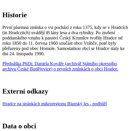
Historie
První písemná zmínka o vsi pochází z roku 1375, kdy se v Hradcích
(in Hradcziich) uvádějí tři lány lesa a dva rybníky. Po zrušení
poddanského vztahu k panství Český Krumlov tvořily Hradce od
roku 1850 do 11. června 1960 součást obce Vrábče, poté byly
přeřazeny pod obec Homole. Samostatnou obcí se Hradce staly ke
dni 24. listopadu 1990.
Přednáška
PhDr. Daniela Kovář
e (archivář
Státního okresního
archivu České Budějovice
) o prvních zmínkách o obci Hradce.
Externí odkazy
Hradce na stránkách mikroregionu Blanský les - podhůří
Data o obci