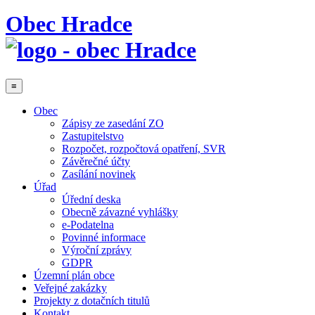
Obec Hradce
≡
Obec
Zápisy ze zasedání ZO
Zastupitelstvo
Rozpočet, rozpočtová opatření, SVR
Závěrečné účty
Zasílání novinek
Úřad
Úřední deska
Obecně závazné vyhlášky
e-Podatelna
Povinné informace
Výroční zprávy
GDPR
Územní plán obce
Veřejné zakázky
Projekty z dotačních titulů
Kontakt