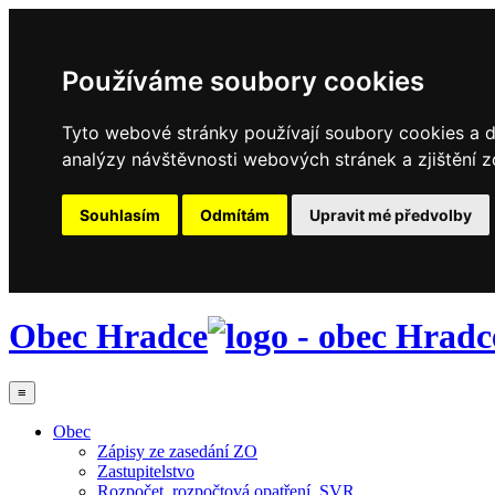
Používáme soubory cookies
Tyto webové stránky používají soubory cookies a da
analýzy návštěvnosti webových stránek a zjištění z
Souhlasím
Odmítám
Upravit mé předvolby
Obec Hradce
≡
Obec
Zápisy ze zasedání ZO
Zastupitelstvo
Rozpočet, rozpočtová opatření, SVR