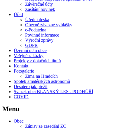
Závěrečné účty
Zasílání novinek
Úřad
Úřední deska
Obecně závazné vyhlášky
e-Podatelna
Povinné informace
Výroční zprávy
GDPR
Územní plán obce
Veřejné zakázky
Projekty z dotačních titulů
Kontakt
Fotogalerie
Zima na Hradcích
Spolek amatérských astronomů
Desatero jak přežít
Svazek obcí BLANSKÝ LES - PODHŮŘÍ
COVID
Menu
Obec
Zápisy ze zasedání ZO