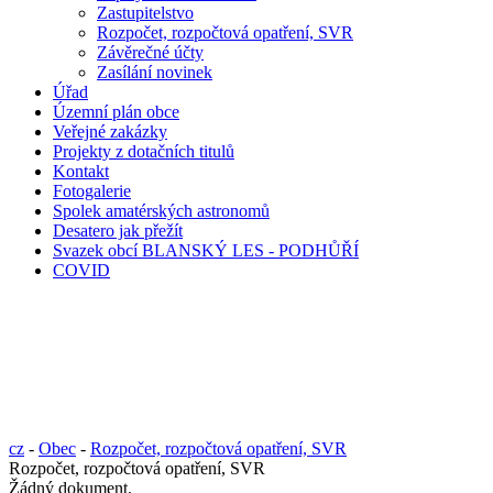
Zastupitelstvo
Rozpočet, rozpočtová opatření, SVR
Závěrečné účty
Zasílání novinek
Úřad
Územní plán obce
Veřejné zakázky
Projekty z dotačních titulů
Kontakt
Fotogalerie
Spolek amatérských astronomů
Desatero jak přežít
Svazek obcí BLANSKÝ LES - PODHŮŘÍ
COVID
cz
-
Obec
-
Rozpočet, rozpočtová opatření, SVR
Rozpočet, rozpočtová opatření, SVR
Žádný dokument.